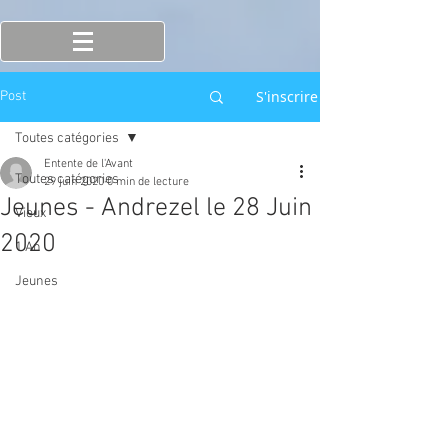
S'inscrire
Post
Toutes catégories
Entente de l'Avant
Toutes catégories
29 juin 2020
0 min de lecture
Jeunes - Andrezel le 28 Juin
Vieux
2020
1 An
Jeunes