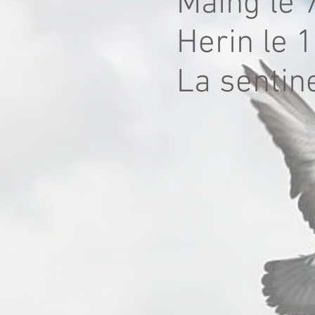
Maing le 
Herin le 
La sentin