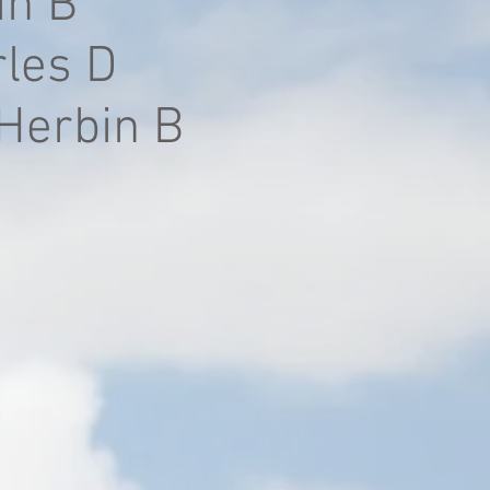
in B
rles D
Herbin B