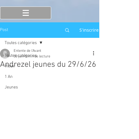
S'inscrire
Post
Toutes catégories
Entente de l'Avant
Toutes catégories
30 juin
0 min de lecture
Andrezel jeunes du 29/6/26
Vieux
1 An
Jeunes