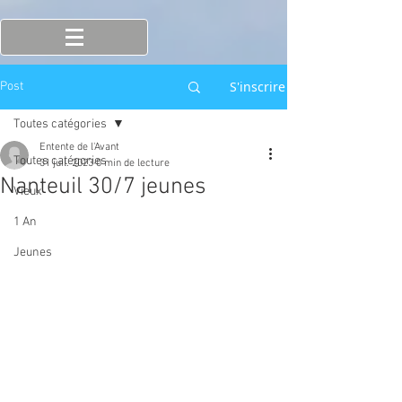
S'inscrire
Post
Toutes catégories
Entente de l'Avant
Toutes catégories
31 juil. 2023
0 min de lecture
Nanteuil 30/7 jeunes
Vieux
1 An
Jeunes