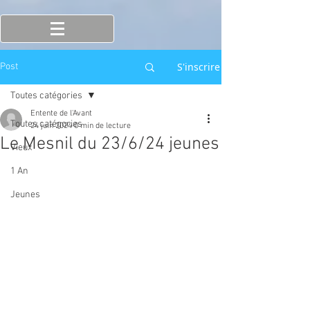
S'inscrire
Post
Toutes catégories
Entente de l'Avant
Toutes catégories
24 juin 2024
0 min de lecture
Le Mesnil du 23/6/24 jeunes
Vieux
1 An
Jeunes