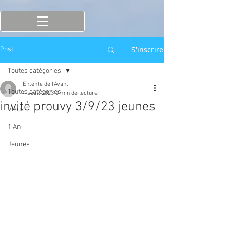
S'inscrire
Post
Toutes catégories
Entente de l'Avant
Toutes catégories
4 sept. 2023
0 min de lecture
invité prouvy 3/9/23 jeunes
Vieux
1 An
Jeunes